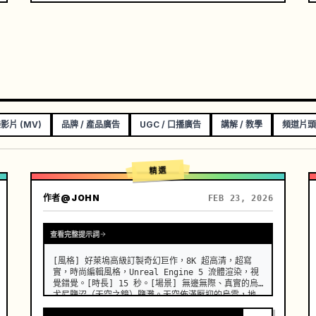
影片 (MV)
品牌 / 產品廣告
UGC / 口播廣告
講解 / 教學
頻道片頭
精選
作者
@JOHN
FEB 23, 2026
查看完整提示詞
[風格] 好萊塢高級訂製奇幻巨作，8K 超高清，超寫
實，時尚編輯風格，Unreal Engine 5 流體渲染，視
覺錯覺。[時長] 15 秒。[場景] 無邊無際、真實的烏
尤尼鹽沼（天空之鏡）鹽灘。天空佈滿壓抑的烏雲，地
面完美地反射一切，如同鏡子一般，整體畫面呈現極簡