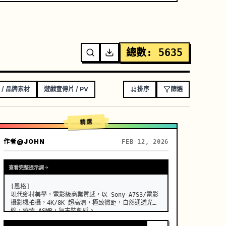
總數
:
5635
 / 品牌素材
遊戲宣傳片 / PV
排序
篩選
精選
作者
@JOHN
FEB 12, 2026
查看完整提示詞
[風格]

現代鄉村美學，電影級商業質感，以 Sony A7S3/電影
攝影機拍攝，4K/8K 超高清，極致微距，自然通透光
線，療癒 ASMR，無古裝劇感。
