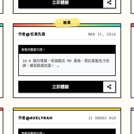
的冷色調。[00:00-00:05] 鏡頭 1：高級訂製入場與
立即體驗
瓷肌。攝影機位置：極低角度仰拍，超長焦鏡頭推近。
動作：一位具有高度辨識度、時尚臉孔的亞洲女模特
兒，在水面上酷酷地行走。效果：她穿的不是布料，而
是一件由流動的、真實的液態青花瓷製成的長裙。隨著
精選
她…
作者
@松果先森
MAR 15, 2026
查看完整提示詞
16:9 橫向螢幕，街頭饒舌 MV 風格，霓虹紫藍色冷色
調，爆裂酷颯氛圍。 …
立即體驗
作者
@AVELYRAH
12 HOURS AGO
查看完整提示詞