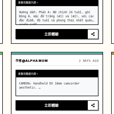
查看完整提示詞
Hướng dẫn: Phần A: Nữ chính 24 tuổi, gốc 
Đông Á, mặc đồ trắng (#1) và (#2), với các 
đặc điểm, độ tuổi và phong thái nhất quán 
xuyên suốt. …
立即體驗
作者
@ALPHA MOM
2 DAYS AGO
查看完整提示詞
CAMERA: Handheld DV 16mm camcorder 
aesthetic. …
立即體驗