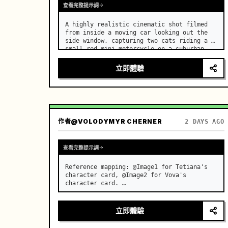
查看完整提示詞
A highly realistic cinematic shot filmed 
from inside a moving car looking out the 
side window, capturing two cats riding a 
small red mini motorcycle on a suburban 
road. …
立即體驗
作者
@VOLODYMYR CHERNER
2 DAYS AGO
查看完整提示詞
Reference mapping: @Image1 for Tetiana's 
character card, @Image2 for Vova's 
character card. …
立即體驗