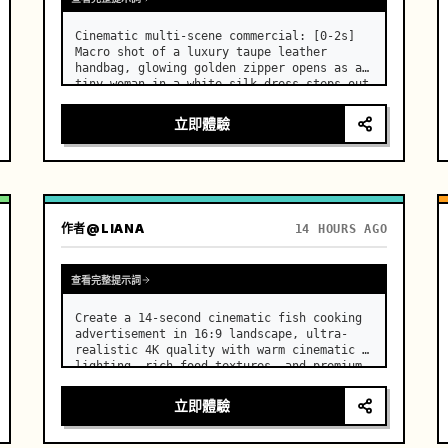
Cinematic multi-scene commercial: [0-2s] 
Macro shot of a luxury taupe leather 
handbag, glowing golden zipper opens as a 
tiny woman in a white silk dress steps out 
holding a skincare bottle with magical 
sparkles. …
立即體驗
作者
@LIANA
14 HOURS AGO
查看完整提示詞
Create a 14-second cinematic fish cooking 
advertisement in 16:9 landscape, ultra-
realistic 4K quality with warm cinematic 
lighting, rich food textures, and premium 
commercial aesthetics. …
立即體驗