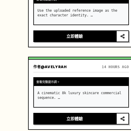
Use the uploaded reference image as the 
exact character identity. …
立即體驗
作者
@AVELYRAH
14 HOURS AGO
查看完整提示詞
A cinematic 8k luxury skincare commercial 
sequence. …
立即體驗