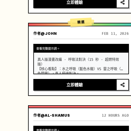
疵，真實的胸部隨著呼吸輕微起伏，淺景深，奶油般模
立即體驗
糊的背景，溫暖的膠片顆粒感，8K 銳利，日系青春克制
的心動窒息感。 …
精選
作者
@JOHN
FEB 11, 2026
查看完整提示詞
真人版漫畫改編 · 呼吸法對決（15 秒 · 超燃特效
版）

【核心看點】：水之呼吸（藍色水龍）VS 雷之呼吸（金
色閃電），真人極速對決。 …
立即體驗
作者
@AL-SHAMUS
12 HOURS AGO
查看完整提示詞