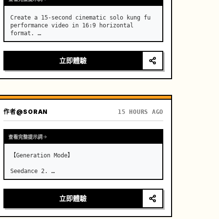
Create a 15-second cinematic solo kung fu 
performance video in 16:9 horizontal 
format. …
立即體驗
作者
@SORAN
15 HOURS AGO
查看完整提示詞
【Generation Mode】

Seedance 2. …
立即體驗