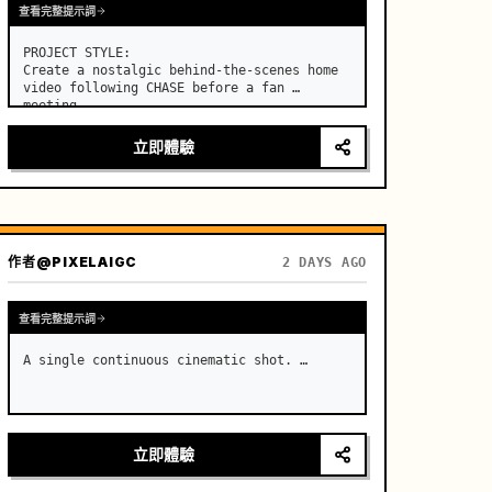
查看完整提示詞
PROJECT STYLE:

Create a nostalgic behind-the-scenes home 
video following CHASE before a fan 
meeting. …
立即體驗
作者
@PIXELAIGC
2 DAYS AGO
查看完整提示詞
A single continuous cinematic shot. …
立即體驗