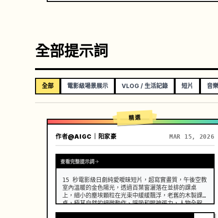
全部提示詞
全部
電影級場景展示
VLOG / 生活記錄
短片
音樂
精選
作者
@AIGC｜阳家豪
MAR 15, 2026
查看完整提示詞
15 秒電影級日劇純愛曖昧短片，超寫實畫質，午後空教
室內溫暖的金色陽光，透過百葉窗灑落在並排的課桌
上，細小的塵埃顆粒在光束中緩緩飄浮，老舊的木製課
桌，極其自然的細微動作、呼吸和眼神張力，人物全程
保持一致的面部、服裝和髮型，沒有變形、漂移或瑕