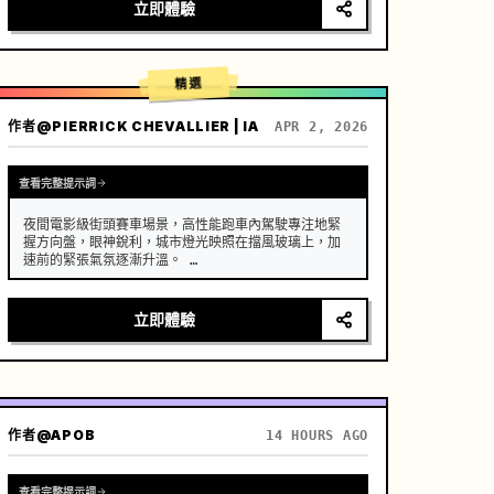
[場景]

立即體驗
維護良好的現代農舍開放式廚房，背景是鬱鬱蔥蔥的菜
園，陽光普照。

[人物]

精選
現代鄉村創作者，黑色長髮隨意用木簪盤起，身穿深藍
色舒適亞麻服飾，妝容清透，眼神專注而平和。

作者
@PIERRICK CHEVALLIER | IA
APR 2, 2026
[鏡頭細節]

[00:00-00:05] 鏡頭 1：晨間採摘 (The 
Freshness)

查看完整提示詞
畫面：高清特寫。晨光以側逆光打在植物上。

動作：創作者的赤裸雙手（修長、潔淨的手指）從藤蔓…
夜間電影級街頭賽車場景，高性能跑車內駕駛專注地緊
握方向盤，眼神銳利，城市燈光映照在擋風玻璃上，加
速前的緊張氣氛逐漸升溫。 …
立即體驗
作者
@APOB
14 HOURS AGO
查看完整提示詞