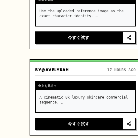
Use the uploaded reference image as the 
exact character identity. …
今すぐ試す
BY
@AVELYRAH
17 HOURS AGO
全文を見る
A cinematic 8k luxury skincare commercial 
sequence. …
今すぐ試す