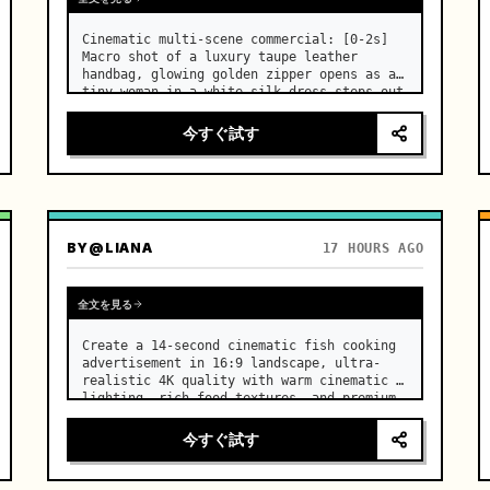
Cinematic multi-scene commercial: [0-2s] 
Macro shot of a luxury taupe leather 
handbag, glowing golden zipper opens as a 
tiny woman in a white silk dress steps out 
holding a skincare bottle with magical 
sparkles. …
今すぐ試す
BY
@LIANA
17 HOURS AGO
全文を見る
Create a 14-second cinematic fish cooking 
advertisement in 16:9 landscape, ultra-
realistic 4K quality with warm cinematic 
lighting, rich food textures, and premium 
commercial aesthetics. …
今すぐ試す