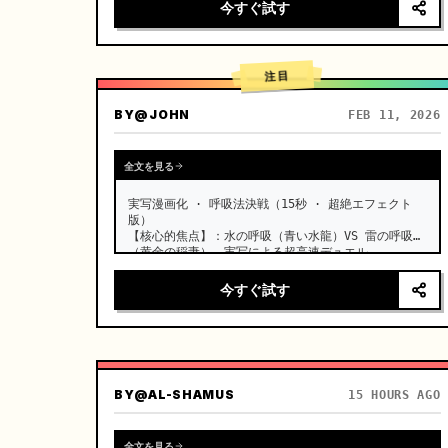
今すぐ試す
注目
BY
@JOHN
FEB 11, 2026
全文を見る
実写漫画化 · 呼吸法決戦（15秒 · 超絶エフェクト
版）

【核心的焦点】：水の呼吸（青い水龍）VS 雷の呼吸
（黄金の稲妻）、実写による超高速デュエル。 …
今すぐ試す
BY
@AL-SHAMUS
15 HOURS AGO
全文を見る