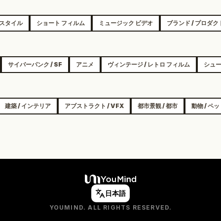
フスタイル
ショート フィルム
ミュージック ビデオ
ブランド / プロダク
サイバーパンク / SF
アニメ
ヴィンテージ / レトロ フィルム
シュー
建築 / インテリア
アブストラクト / VFX
都市景観 / 都市
動物 / ペ
日本語
YOUMIND. ALL RIGHTS RESERVED.