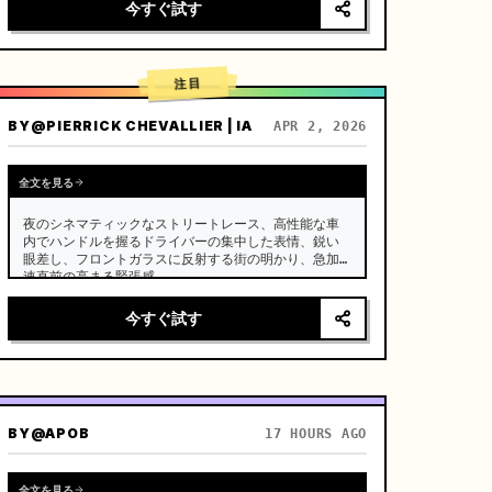
囲気はなし。

今すぐ試す
[シーン]

手入れの行き届いたモダンな農家のオープンキッチ
ン、背景には青々とした菜園、明るい日差し。

注目
[登場人物]

BY
モダンな田舎のクリエイター、黒い長い髪を木製のヘ
@PIERRICK CHEVALLIER | IA
APR 2, 2026
アピンで無造作にまとめ、ダークブルーの快適なリネ
ン服を着用、クリアなメイク、集中した穏やかな瞳。

全文を見る
[ショット詳細]…
夜のシネマティックなストリートレース、高性能な車
内でハンドルを握るドライバーの集中した表情、鋭い
眼差し、フロントガラスに反射する街の明かり、急加
速直前の高まる緊張感

カメラ：シームレスなトランジションを伴う高速マル
今すぐ試す
チアングルシステム、車内クローズアップ → 肩越しシ
ョット → 車外トラッキング → ローアングルショッ
ト、超ダイナミックなカメラワーク、ウィップパン ＋ 
スピードランプ・トランジション ＋ モーションブラ
ーによるカットのマスキング、連続的な流れの演出

BY
@APOB
17 HOURS AGO
(0-2秒) ドライバーの車内クローズアップ、シ…
全文を見る