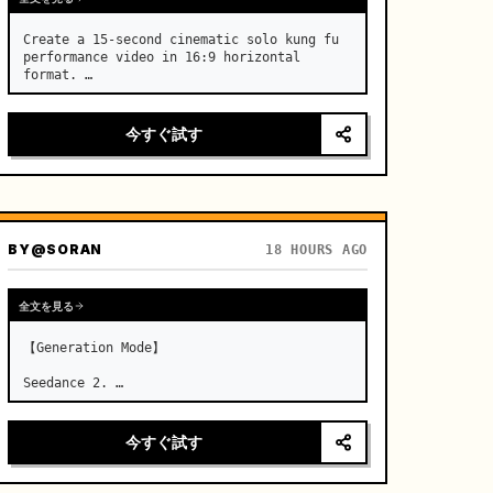
Create a 15-second cinematic solo kung fu 
performance video in 16:9 horizontal 
format. …
今すぐ試す
BY
@SORAN
18 HOURS AGO
全文を見る
【Generation Mode】

Seedance 2. …
今すぐ試す