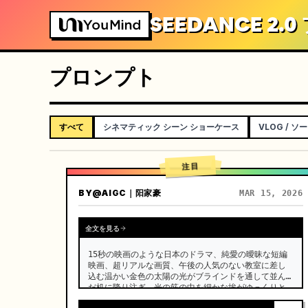
SEEDANCE 2.
プロンプト
すべて
シネマティック シーン ショーケース
VLOG / 
注目
BY
@AIGC｜阳家豪
MAR 15, 2026
全文を見る
15秒の映画のような日本のドラマ、純愛の曖昧な短編
映画、超リアルな画質、午後の人気のない教室に差し
込む温かい金色の太陽の光がブラインドを通して並ん
だ机に降り注ぎ、光の筋の中を細かな埃がゆっくりと
舞い上がる。 …