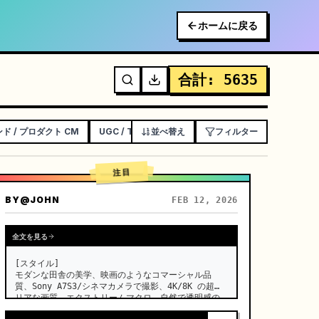
ホームに戻る
合計
:
5635
ド / プロダクト CM
UGC / TALKING HEAD 広告
並べ替え
フィルター
解説 / チュートリアル
注目
BY
@JOHN
FEB 12, 2026
全文を見る
[スタイル]

モダンな田舎の美学、映画のようなコマーシャル品
質、Sony A7S3/シネマカメラで撮影、4K/8K の超ク
リアな画質、エクストリームマクロ、自然で透明感の
あるライティング、癒しの ASMR、時代劇のような雰