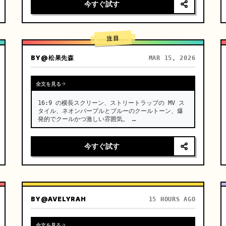
湖（スカイミラー）の塩原。空には重苦しい暗い雲が
今すぐ試す
立ち込め、地面はすべてを鏡のように完璧に映し出
し、全体的にミニマリストでクールなトーンの絵が広
がる。[00:00-00:05] ショット 1: オートクチュー
ルの登場と陶器のような肌。カメラ位置:…
注目
BY
@松果先森
MAR 15, 2026
全文を見る
16:9 の横長スクリーン、ストリートラップの MV ス
タイル、ネオンパープルとブルーのクールトーン、爆
発的でクールかつ激しい雰囲気。 …
今すぐ試す
BY
@AVELYRAH
15 HOURS AGO
全文を見る