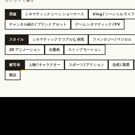
カテゴリで探す
用途
シネマティック シーン ショーケース
Vlog / ソーシャル ライ
チャンネル紹介 / ブランド アセット
ゲーム シネマティック / PV
スタイル
シネマティックで リアルな 表現
ファンタジー / マジカル
2D アニメーション
水墨画
ストップ モーション
被写体
人物 / キャラクター
スポーツ / アクション
自然 / 風景
製品