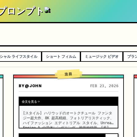
0 プロンプト
ソーシャル ライフスタイル
ショート フィルム
ミュージック ビデオ
ブラン
注目
BY
@JOHN
FEB 23, 2026
全文を見る
[スタイル] ハリウッドのオートクチュール ファンタ
ジー超大作、8K 超高精細、フォトリアリスティック、
ハイファッション エディトリアル スタイル、Unreal 
Engine 5 の流体レンダリング、視覚的錯覚。[尺] 
15 秒。[シーン] 果てしなく広がる、現実のウユニ塩